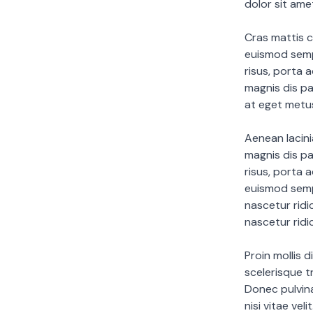
dolor sit ame
Cras mattis c
euismod sempe
risus, porta 
magnis dis pa
at eget metu
Aenean lacin
magnis dis pa
risus, porta 
euismod semp
nascetur ridi
nascetur ridi
Proin mollis 
scelerisque tr
Donec pulvina
nisi vitae vel