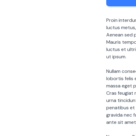
Proin interdu
luctus metus
Aenean sed pu
Mauris tempor
luctus et ult
ut ipsum.
Nullam conseq
lobortis felis
massa eget pu
Cras feugiat
urna tincidun
penatibus et 
gravida nec f
ante sit amet,