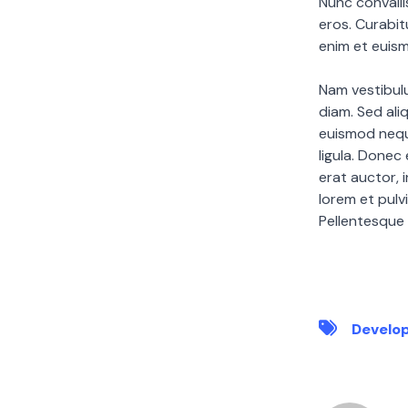
Nunc convalli
eros. Curabit
enim et euis
Nam vestibulu
diam. Sed ali
euismod neque
ligula. Donec
erat auctor, i
lorem et pulvi
Pellentesque s
Develo