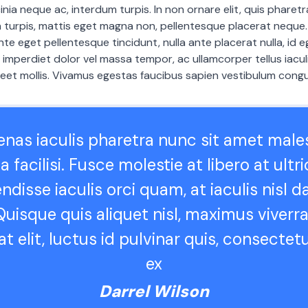
inia neque ac, interdum turpis. In non ornare elit, quis pharetra
 turpis, mattis eget magna non, pellentesque placerat neque
te eget pellentesque tincidunt, nulla ante placerat nulla, id e
m imperdiet dolor vel massa tempor, ac ullamcorper tellus iacu
eet mollis. Vivamus egestas faucibus sapien vestibulum cong
nas iaculis pharetra nunc sit amet male
a facilisi. Fusce molestie at libero at ultri
disse iaculis orci quam, at iaculis nisl 
Quisque quis aliquet nisl, maximus viverra 
t elit, luctus id pulvinar quis, consectet
ex
Darrel Wilson