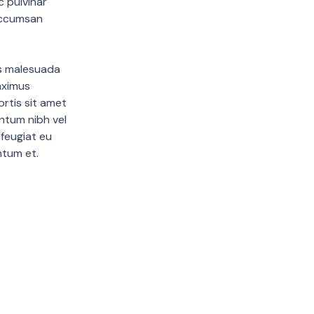
c pulvinar
 accumsan
is malesuada
aximus
rtis sit amet
entum nibh vel
 feugiat eu
entum et.