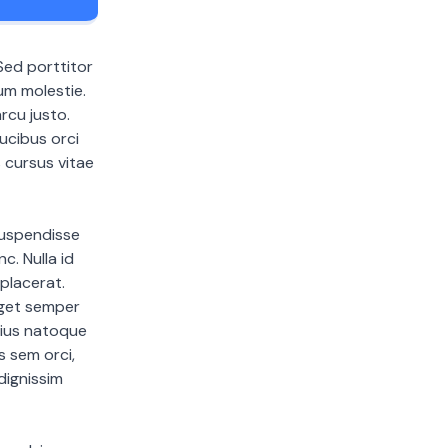
Sed porttitor
um molestie.
rcu justo.
ucibus orci
 cursus vitae
Suspendisse
c. Nulla id
 placerat.
eget semper
arius natoque
s sem orci,
dignissim