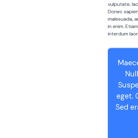
vulputate, lac
Donec sapien
malesuada, an
in enim. Etia
interdum laor
Maece
Null
Suspen
eget. 
Sed era