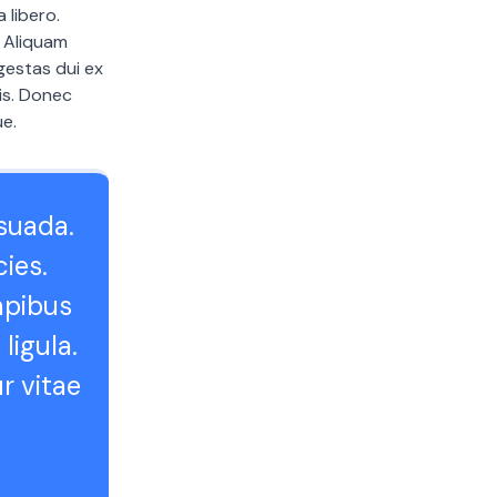
 libero.
. Aliquam
gestas dui ex
lis. Donec
ue.
suada.
cies.
dapibus
ligula.
ur vitae