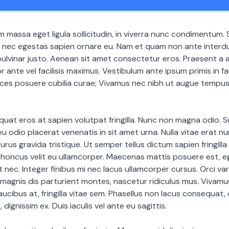
m massa eget ligula sollicitudin, in viverra nunc condimentum. 
, nec egestas sapien ornare eu. Nam et quam non ante interd
lvinar justo. Aenean sit amet consectetur eros. Praesent a a
 ante vel facilisis maximus. Vestibulum ante ipsum primis in fa
rices posuere cubilia curae; Vivamus nec nibh ut augue tempus
uat eros at sapien volutpat fringilla. Nunc non magna odio. 
 eu odio placerat venenatis in sit amet urna. Nulla vitae erat nun
rus gravida tristique. Ut semper tellus dictum sapien fringilla
 rhoncus velit eu ullamcorper. Maecenas mattis posuere est, 
t nec. Integer finibus mi nec lacus ullamcorper cursus. Orci v
magnis dis parturient montes, nascetur ridiculus mus. Vivamu
aucibus at, fringilla vitae sem. Phasellus non lacus consequat, 
 dignissim ex. Duis iaculis vel ante eu sagittis.