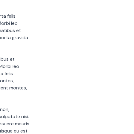
ta felis
orbi leo
natibus et
porta gravida
ibus et
Morbi leo
a felis
ontes,
rient montes,
 non,
ulputate nisi.
posuere mauris
Quisque eu est