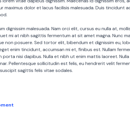
s lorem vitae dapibus dignissim. Maecenas id dignissim eros, a
ur maximus dolor et lacus facilisis malesuada. Duis tincidunt
mod.
m dignissim malesuada. Nam orci elit, cursus eu nulla at, moll
quet mi at nibh sagittis fermentum at sit amet magna. Nunc m
 non posuere. Sed tortor elit, bibendum et dignissim eu, lobo
 eget enim tincidunt, accumsan mi et, finibus est. Nullam ferm
n porta nisi dapibus. Nulla et nibh ut enim mattis laoreet. Nulla
nar. Pellentesque sollicitudin est felis, eu hendrerit velit ferm
uscipit sagittis felis vitae sodales.
pment