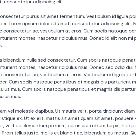
t, consectetur adipiscing elit.
onsectetur purus sit amet fermentum. Vestibulum id ligula por
r. Lorem ipsum dolor sit amet, consectetur adipiscing elit. M
ac consectetur ac, vestibulum at eros. Cum sociis natoque pe
rturient montes, nascetur ridiculus mus. Donec id elit non mi 
s.
ia bibendum nulla sed consectetur. Cum sociis natoque penat
rturient montes, nascetur ridiculus mus. Donec sed odio dui. 
ac consectetur ac, vestibulum at eros. Vestibulum id ligula port
er. Cum sociis natoque penatibus et magnis dis parturient m
culus mus. Cum sociis natoque penatibus et magnis dis partu
culus mus.
diam vel molestie dapibus. Ut mauris velit, porta tincidunt diam
istique ex. Ut ex elit, mattis sit amet quam sit amet, posuere v
r, velit ac elementum pretium, purus est rutrum turpis, non 
it. Proin tellus justo, mollis et blandit ac, bibendum eu metus. 