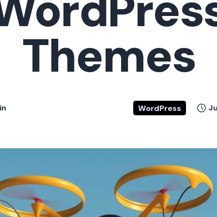
WordPres
Themes
in
Ju
WordPress