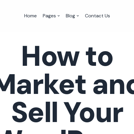
Home
Pages
Blog
Contact Us
How to
Market an
Sell Your